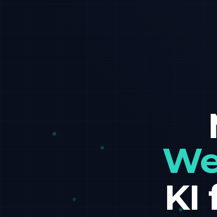
We
KI 