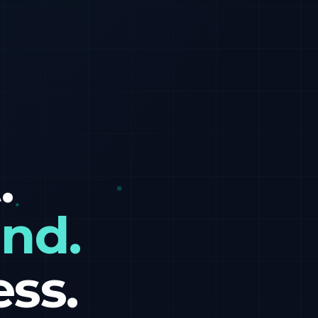
.
nd.
ess.